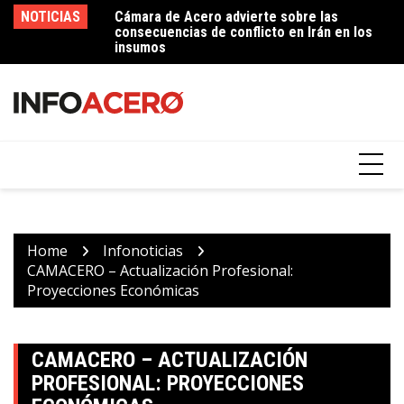
Skip
NOTICIAS
Cámara de Acero advierte sobre las
Imperial Soluciones de Acero – 50 años
In
to
consecuencias de conflicto en Irán en los
contribuyendo al desarrollo del sector
p
content
insumos
ferretero
Home
Infonoticias
CAMACERO – Actualización Profesional:
Proyecciones Económicas
CAMACERO – ACTUALIZACIÓN
PROFESIONAL: PROYECCIONES