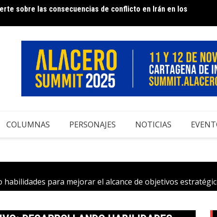
rte sobre las consecuencias de conflicto en Irán en los
e Acero – 50 años contribuyendo al desarrollo del sector
Infor
COLUMNAS
PERSONAJES
NOTICIAS
EVENT
do habilidades para mejorar el alcance de objetivos estratég