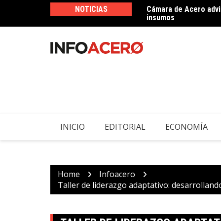
Skip
NOTICIAS
Cámara de Acero advie
Imperial Soluciones d
to
insumos
ferretero
content
INICIO
EDITORIAL
ECONOMÍA
Home
Infoacero
Taller de liderazgo adaptativo: desarrollan