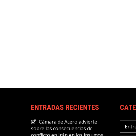
ENTRADAS RECIENTES
CATE
Cámara de Acero advierte
Entr
sobre las consecuencias de
conflicto en Irán en los insumos