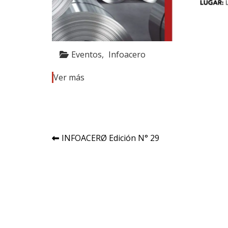
Eventos
Infoacero
Ver más
Navegación
INFOACERØ Edición N° 29
de
entradas