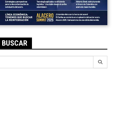
BUSCAR
earch
r: