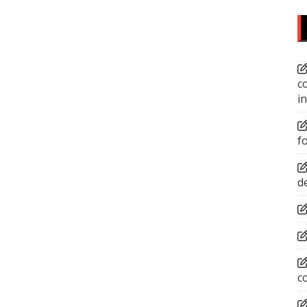
c
i
f
d
c