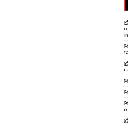
c
i
f
d
c