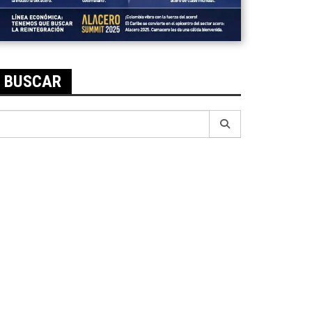
BUSCAR
earch
r: