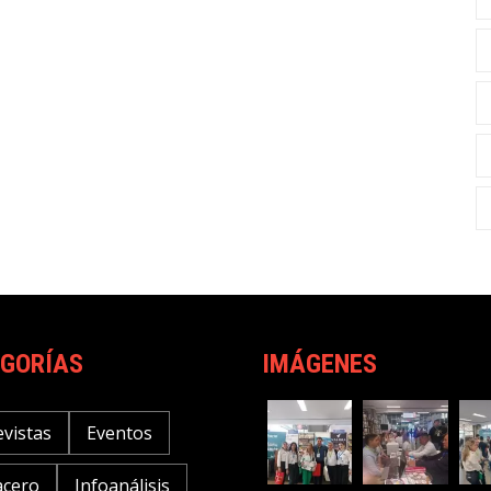
GORÍAS
IMÁGENES
evistas
Eventos
acero
Infoanálisis