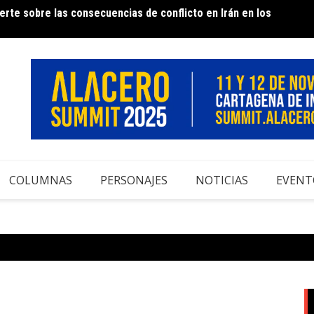
rte sobre las consecuencias de conflicto en Irán en los
e Acero – 50 años contribuyendo al desarrollo del sector
Infor
COLUMNAS
PERSONAJES
NOTICIAS
EVENT