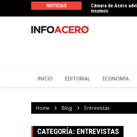
Skip
NOTICIAS
Cámara de Acero advie
Imperial Soluciones d
to
insumos
ferretero
content
INICIO
EDITORIAL
ECONOMÍA
Home
Blog
Entrevistas
CATEGORÍA:
ENTREVISTAS