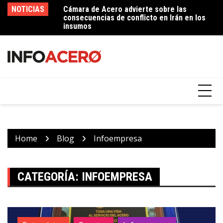
Skip
NOTICIAS
Cámara de Acero advierte sobre las
Imperial Soluciones de Acero – 50 años
In
to
consecuencias de conflicto en Irán en los
contribuyendo al desarrollo del sector
p
content
insumos
ferretero
Home
Blog
Infoempresa
CATEGORÍA:
INFOEMPRESA