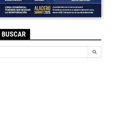
BUSCAR
earch
r: