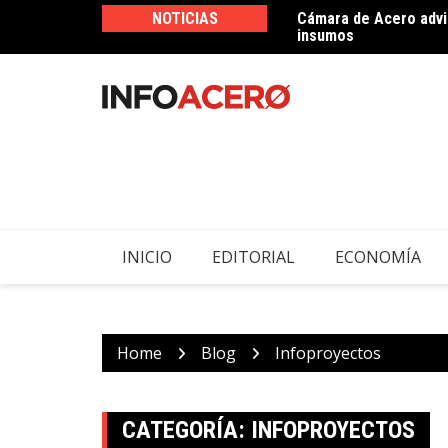
Skip
NOTICIAS
Cámara de Acero advie
Imperial Soluciones d
to
insumos
ferretero
content
INICIO
EDITORIAL
ECONOMÍA
Home
Blog
Infoproyectos
CATEGORÍA:
INFOPROYECTOS