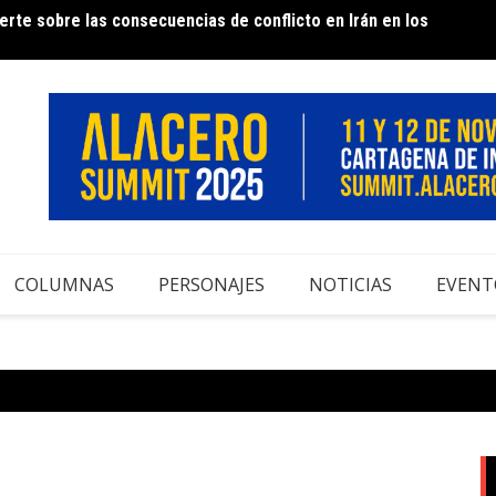
rte sobre las consecuencias de conflicto en Irán en los
e Acero – 50 años contribuyendo al desarrollo del sector
Infor
COLUMNAS
PERSONAJES
NOTICIAS
EVENT