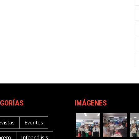
GORÍAS
IMÁGENES
evistas
Eventos
acero
Infoanálisis