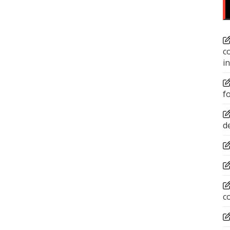
c
i
f
d
c