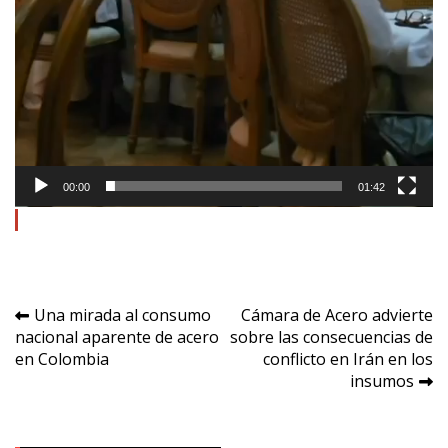
00:00
01:42
Navegación
Una mirada al consumo
Cámara de Acero advierte
nacional aparente de acero
sobre las consecuencias de
de
en Colombia
conflicto en Irán en los
entradas
insumos