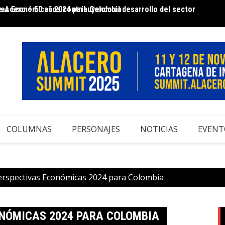
vas Económicas 2024 para Colombia
a planta del mundo que produce hidrógeno sin
CURSO
para calentar acero antes de laminarlo
COLUMNAS
PERSONAJES
NOTICIAS
EVENT
erspectivas Económicas 2024 para Colombia
ONÓMICAS 2024 PARA COLOMBIA