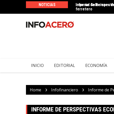
Skip
os contribuyendo al desarrollo del sector
NOTICIAS
Informe de Perspecti
Se inaugura la primer
to
combustibles fósiles 
content
INICIO
EDITORIAL
ECONOMÍA
Home
Infofinanciero
Informe de P
INFORME DE PERSPECTIVAS EC