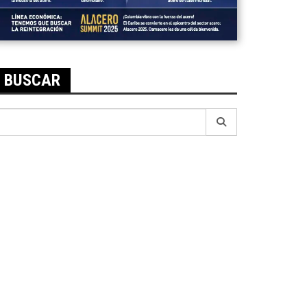
BUSCAR
earch
r: