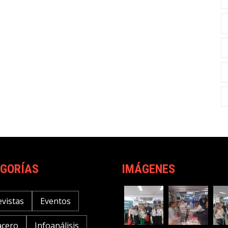
GORÍAS
IMÁGENES
evistas
Eventos
acero
Infoanálisis