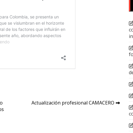
c
i
f
d
do
Actualización profesional CAMACERO
os
c