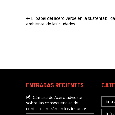
Navegación
El papel del acero verde en la sustentabilid
ambiental de las ciudades
de
entradas
ENTRADAS RECIENTES
CATE
Cámara de Acero advierte
Entr
sobre las consecuencias de
conflicto en Irán en los insumos
Info