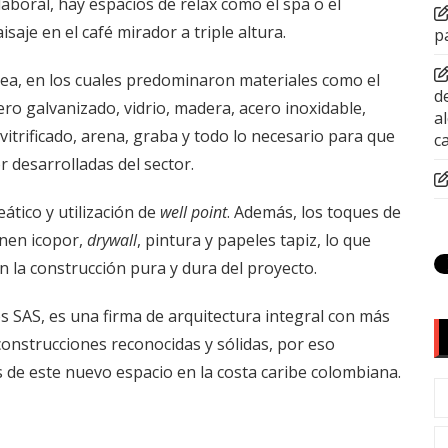
aboral, hay espacios de relax como el spa o el
saje en el café mirador a triple altura.
p
rea, en los cuales predominaron materiales como el
d
ro galvanizado, vidrio, madera, acero inoxidable,
a
 vitrificado, arena, graba y todo lo necesario para que
c
 desarrolladas del sector.
ático y utilización de
well point
. Además, los toques de
enen icopor,
drywall
, pintura y papeles tapiz, lo que
 la construcción pura y dura del proyecto.
s SAS, es una firma de arquitectura integral con más
construcciones reconocidas y sólidas, por eso
s de este nuevo espacio en la costa caribe colombiana.