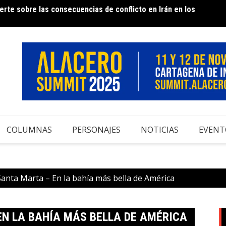
rte sobre las consecuencias de conflicto en Irán en los
e Acero – 50 años contribuyendo al desarrollo del sector
Infor
COLUMNAS
PERSONAJES
NOTICIAS
EVENT
Santa Marta – En la bahía más bella de América
EN LA BAHÍA MÁS BELLA DE AMÉRICA