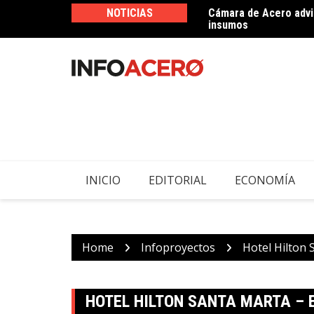
Skip
NOTICIAS
Cámara de Acero advie
Imperial Soluciones d
to
insumos
ferretero
content
INICIO
EDITORIAL
ECONOMÍA
Home
Infoproyectos
Hotel Hilton 
HOTEL HILTON SANTA MARTA – 