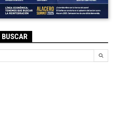
BUSCAR
earch
r: