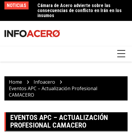
Skip
NOTICIAS
Cámara de Acero advierte sobre las
Imperial Soluciones de Acero – 50 años
In
to
consecuencias de conflicto en Irán en los
contribuyendo al desarrollo del sector
p
content
insumos
ferretero
Home
Infoacero
Eventos APC – Actualización Profesional
CAMACERO
EVENTOS APC – ACTUALIZACIÓN
PROFESIONAL CAMACERO