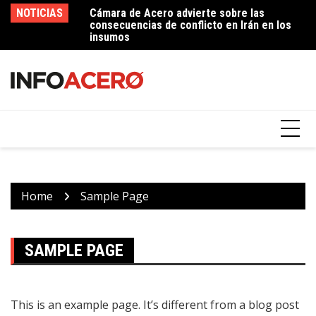
Skip
NOTICIAS
Cámara de Acero advierte sobre las
Imperial Soluciones de Acero – 50 años
In
to
consecuencias de conflicto en Irán en los
contribuyendo al desarrollo del sector
p
content
insumos
ferretero
Home
Sample Page
SAMPLE PAGE
This is an example page. It’s different from a blog post