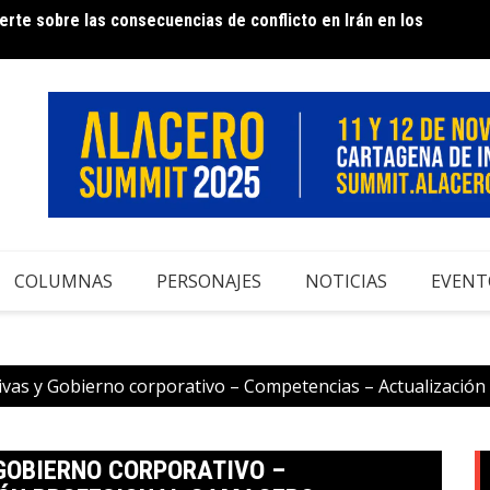
rte sobre las consecuencias de conflicto en Irán en los
e Acero – 50 años contribuyendo al desarrollo del sector
Infor
COLUMNAS
PERSONAJES
NOTICIAS
EVENT
ctivas y Gobierno corporativo – Competencias – Actualizació
 GOBIERNO CORPORATIVO –