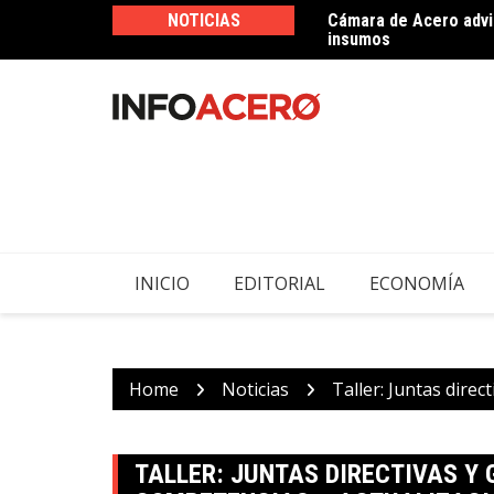
Skip
NOTICIAS
Cámara de Acero advie
Imperial Soluciones d
to
insumos
ferretero
content
INICIO
EDITORIAL
ECONOMÍA
Home
Noticias
Taller: Juntas dire
TALLER: JUNTAS DIRECTIVAS Y