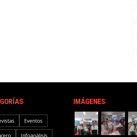
GORÍAS
IMÁGENES
evistas
Eventos
acero
Infoanálisis