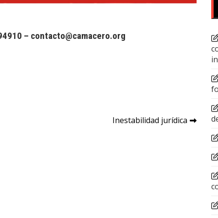
794910 –
contacto@camacero.org
c
i
f
d
Inestabilidad jurídica
c