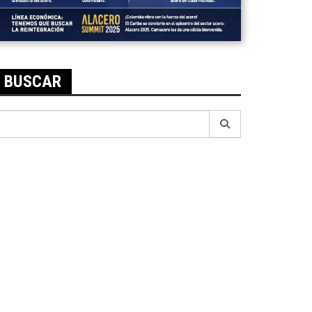
BUSCAR
earch
r: