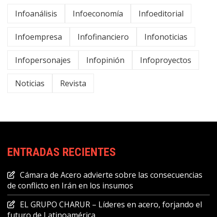
Infoanálisis
Infoeconomía
Infoeditorial
Infoempresa
Infofinanciero
Infonoticias
Infopersonajes
Infopinión
Infoproyectos
Noticias
Revista
ENTRADAS RECIENTES
Cámara de Acero advierte sobre las consecuencias
de conflicto en Irán en los insumos
EL GRUPO CHARUR – Líderes en acero, forjando el
futuro de Latinoamérica.